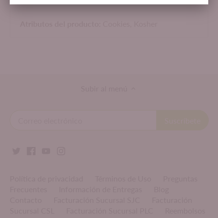
Atributos del producto:
Cookies,
Kosher
Subir al menú
Política de privacidad
Términos de Uso
Preguntas
Frecuentes
Información de Entregas
Blog
Contacto
Facturación Sucursal SJC
Facturación
Sucursal CSL
Facturación Sucursal PLC
Reembolsos