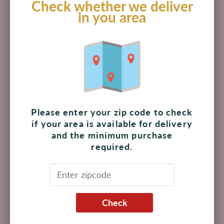
Check whether we deliver
$ 195.00 MXN
in you area
Título:
Pieza
Agregar al carrito
Retiro disponible en
The Shoppes at Palmilla
Please enter your zip code to check
Normalmente está listo en 4 horas
if your area is available for delivery
Ver información de la tienda
and the minimum purchase
required.
Las obleas de vainilla son un refrigerio ideal para
cualquiera, y son un elemento básico en muchas recetas
de postres deliciosos.
Check
Hecho en EE.UU