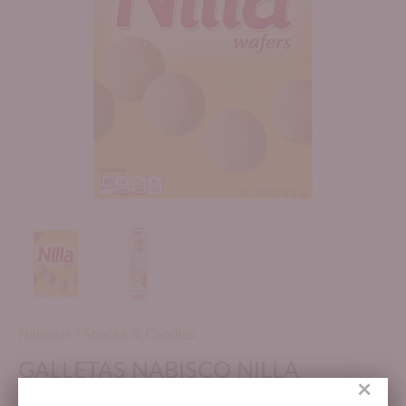
Nabisco
/
Snacks & Candies
GALLETAS NABISCO NILLA
×
OBLEAS 11 OZ