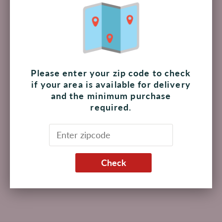
$ 93.00 MXN
Título:
Pieza
Agotado
Please enter your zip code to check
if your area is available for delivery
and the minimum purchase
De Cecco utiliza sémola de trigo duro "gruesa" para
required.
preservar la integridad del gluten y obtener una pasta
exclusiva con un sabor distintivo.
Hecho en Italia.
Check
Atributos del producto:
Kosher,
Pastas